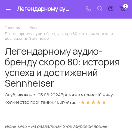
0
Легендарному аудио-бренду скоро 80: история успеха и достижений Sennheiser - блог интернет-магазина «MrCable»
—
—
Главная
Блог
Легендарному аудио-бренду скоро 80: история успеха и
достижений Sennheiser
Легендарному аудио-
бренду скоро 80: история
успеха и достижений
Sennheiser
Опубликовано:
05.06.2024
Время на чтение:
10 минут
★
★
★
★
★
Количество прочтений:
460
Рейтинг:
Июнь 1945 – на развалинах 2-ой Мировой войны