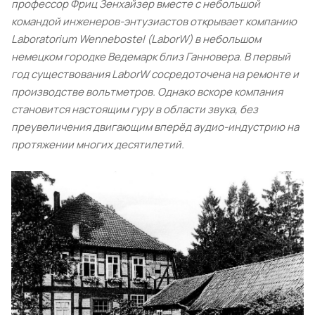
профессор Фриц Зенхайзер вместе с небольшой
командой инженеров-энтузиастов открывает компанию
Laboratorium Wennebostel (LaborW) в небольшом
немецком городке Ведемарк близ Ганновера. В первый
год существования LaborW сосредоточена на ремонте и
производстве вольтметров. Однако вскоре компания
становится настоящим гуру в области звука, без
преувеличения двигающим вперёд аудио-индустрию на
протяжении многих десятилетий.