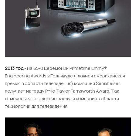
2013 год
- на 65-й церемонии Primetime Emmy®
Engineering Awards в Голливуде (главная американская
премия в области телевидения) компания Sennheiser
получает награду Philo Taylor Farnsworth Award. Так
отмечены многолетние заслуги компании в области
технологий для телевидения.