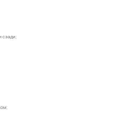
и сзади;
ком;