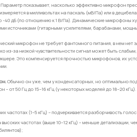
Параметр показывает, насколько эффективно микрофон преоб
измеряется в милливольтах на паскаль (мВ/Па) или в децибелах
до -40 дБ (по отношению к 1 В/Па). Динамические микрофоны ху
ими источниками (гитарными усилителями, барабанами, мощны
еский микрофон не требует фантомного питания, в нем нет э
о из-за низкой чувствительности сигнал может быть слабым
микшере. Это компенсируется прочностью микрофонов, их уст
нии.
он.
Обычно он уже, чем у конденсаторных, но оптимально по
н – от 50 Гц до 15–16 кГц (у некоторых моделей до 18–20 кГ
их частотах (1–5 кГц) – подчеркивается разборчивость голос
а высоких частотах (выше 10–12 кГц) – меньше детализации, 
билянтов);