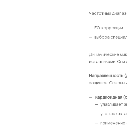
Частотный диапаз
EQ-коррекции –
выбора специал
Динамические мик
источниками. Они 
Направленность (
защищен. Основны
кардиоидная (
улавливает з
угол захват
применение –