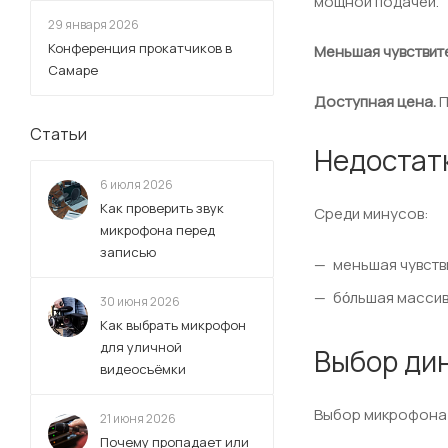
мощной подачей.
29 января 2026
Конференция прокатчиков в
Меньшая чувствит
Самаре
Доступная цена.
П
Статьи
Недостат
6 июля 2026
Как проверить звук
Среди минусов:
микрофона перед
записью
меньшая чувств
бо́льшая масси
30 июня 2026
Как выбрать микрофон
для уличной
Выбор ди
видеосъёмки
Выбор микрофона 
21 июня 2026
Почему пропадает или