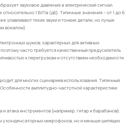
разует звуковое давление в электрический сигнал.
 относительно 1 В/Па (дБ). Типичные значения – от 1 до 6
же улавливают тихие звуки и тонкие детали, но лучше
м вокалом).
лектронных шумов, характерных для активных
, поэтому часто требуется качественный предусилитель
ойчивостью к перегрузкам и отсутствием необходимости
дходит для многих сценариев использования. Типичный
ц). Особенности амплитудно-частотной характеристики
а и атака инструментов (например, гитар и барабанов);
чем у конденсаторных микрофонов, но и меньше шипящих