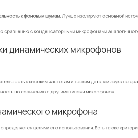
ельность к фоновым шумам.
Лучше изолируют основной источн
о сравнению с конденсаторными микрофонами аналогичного
ки динамических микрофонов
ительность к высоким частотам и тонким деталям звука по 
вность по сравнению с другими типами микрофонов.
намического микрофона
определяется целями его использования. Есть также критери