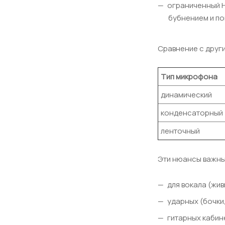
ограниченный Н
бубнением и по
Сравнение с друг
Тип микрофона
динамический
конденсаторный
ленточный
Эти нюансы важны
для вокала (жи
ударных (бочки,
гитарных кабин