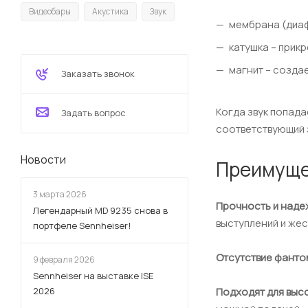
Видеобары
Акустика
Звук
мембрана (диаф
катушка – прик
магнит – созда
Заказать звонок
Когда звук попада
Задать вопрос
соответствующий 
Новости
Преимуще
3 марта 2026
Прочность и наде
Легендарный MD 9235 снова в
выступлений и жес
портфеле Sennheiser!
Отсутствие фанто
9 февраля 2026
Sennheiser на выставке ISE
Подходят для высо
2026