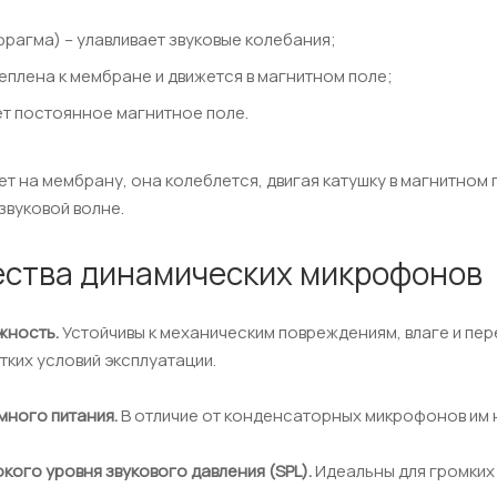
рагма) – улавливает звуковые колебания;
реплена к мембране и движется в магнитном поле;
ет постоянное магнитное поле.
ет на мембрану, она колеблется, двигая катушку в магнитном 
звуковой волне.
ства динамических микрофонов
жность.
Устойчивы к механическим повреждениям, влаге и пер
тких условий эксплуатации.
много питания.
В отличие от конденсаторных микрофонов им 
кого уровня звукового давления (SPL).
Идеальны для громких 