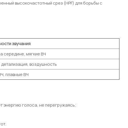
оенный высокочастотный срез (HPF) для борьбы с
ости звучания
на середине, мягкие ВЧ
 детализация, воздушность
НЧ, плавные ВЧ
т энергию голоса, не перегружаясь;
от.