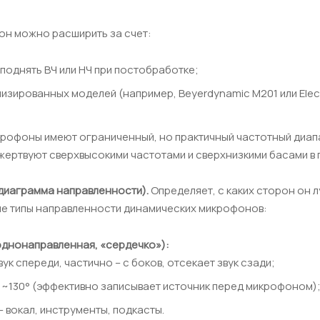
он можно расширить за счет:
 поднять ВЧ или НЧ при постобработке;
изированных моделей (например, Beyerdynamic M201 или Elect
рофоны имеют ограниченный, но практичный частотный диапа
жертвуют сверхвысокими частотами и сверхнизкими басами в 
диаграмма направленности).
Определяет, с каких сторон он л
е типы направленности динамических микрофонов:
однонаправленная, «сердечко»):
вук спереди, частично – с боков, отсекает звук сзади;
а ~130° (эффективно записывает источник перед микрофоном)
 вокал, инструменты, подкасты.