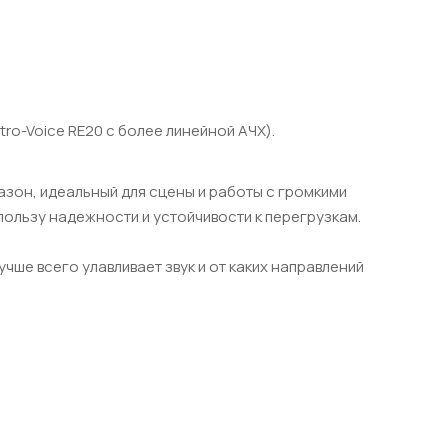
ro-Voice RE20 с более линейной АЧХ).
зон, идеальный для сцены и работы с громкими
пользу надежности и устойчивости к перегрузкам.
учше всего улавливает звук и от каких направлений
;