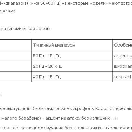
Ч-диапазон (ниже 50–60 Гц) – некоторые модели имеют встр
мехами.
ими типами микрофонов:
Типичный диапазон
Особенн
50 Гц – 15 кГц
акцент 
20 Гц – 20 кГц
широкая
40 Гц – 15 кГц
теплые 
:
вые выступления) – динамические микрофоны хорошо передаю
 малого барабана) – акцент на атаке, без излишних НЧ;
етов – естественное звучание без «леденцовых» высоких част