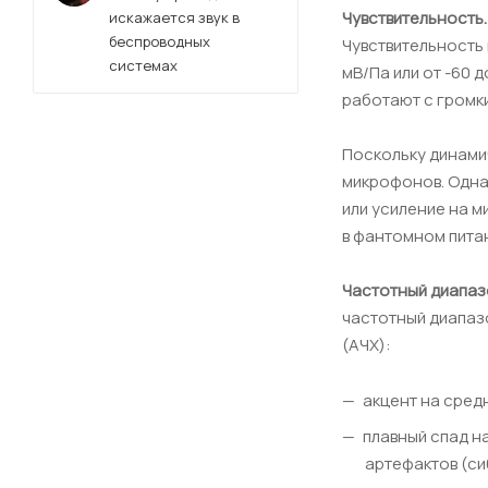
Чувствительность.
искажается звук в
беспроводных
Чувствительность 
системах
мВ/Па или от -60 
работают с громк
Поскольку динамич
микрофонов. Однак
или усиление на 
в фантомном пита
Частотный диапаз
частотный диапазо
(АЧХ):
акцент на средн
плавный спад н
артефактов (си