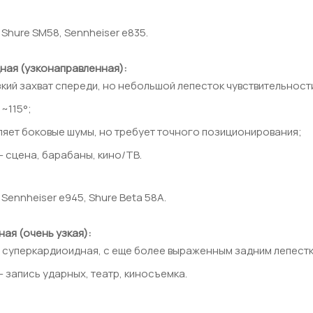
Shure SM58, Sennheiser e835.
ная (узконаправленная):
кий захват спереди, но небольшой лепесток чувствительност
 ~115°;
ляет боковые шумы, но требует точного позиционирования;
 сцена, барабаны, кино/ТВ.
Sennheiser e945, Shure Beta 58A.
ая (очень узкая):
м суперкардиоидная, с еще более выраженным задним лепест
 запись ударных, театр, киносъемка.