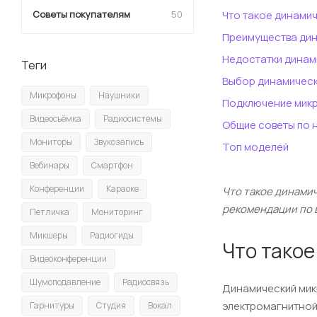
Советы покупателям
50
Что такое динами
Преимущества ди
Недостатки динам
Теги
Выбор динамичес
Микрофоны
Наушники
Подключение микр
Видеосъёмка
Радиосистемы
Общие советы по 
Мониторы
Звукозапись
Топ моделей
Вебинары
Смартфон
Конференции
Караоке
Что такое динамич
рекомендации по 
Петличка
Мониторинг
Микшеры
Радиогиды
Что тако
Видеоконференции
Шумоподавление
Радиосвязь
Динамический мик
электромагнитной
Гарнитуры
Студия
Вокал