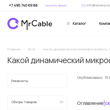
+7 495 740 69 88
info@smena.m
ЗАКАЗАТЬ ЗВОНОК
Каталог
Компа
—
—
Главная
Блог
Какой динамический микрофон выбрать: 
Какой динамический микро
Опубликовано:
15.
Реквизиты
Обзоры товаров
30
Оглавление
[с