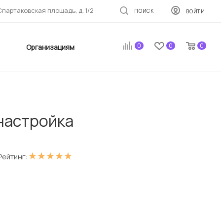
 Спартаковская площадь, д. 1/2
ПОИСК
ВОЙТИ
0
0
0
Организациям
настройка
★
★
★
★
★
Рейтинг: