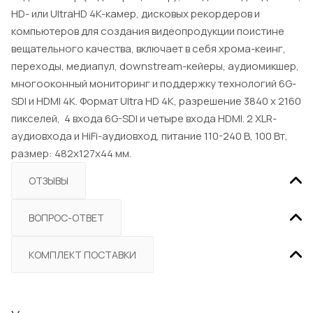
HD- или UltraHD 4K-камер, дисковых рекордеров и
компьютеров для создания видеопродукции поистине
вещательного качества, включает в себя хрома-кеинг,
переходы, медиапул, downstream-кейеры, аудиомикшер,
многооконный мониторинг и поддержку технологий 6G-
SDI и HDMI 4K. Формат Ultra HD 4K, разрешение 3840 x 2160
пикселей, 4 входа 6G-SDI и четыре входа HDMI. 2 XLR-
аудиовхода и HiFi-аудиовход, питание 110-240 В, 100 Вт,
размер: 482х127х44 мм.
ОТЗЫВЫ
ВОПРОС-ОТВЕТ
КОМПЛЕКТ ПОСТАВКИ