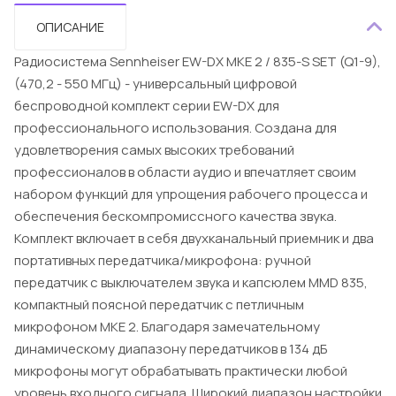
ОПИСАНИЕ
Радиосистема Sennheiser EW-DX MKE 2 / 835-S SET (Q1-9),
(470,2 - 550 МГц) - универсальный цифровой
беспроводной комплект серии EW-DX для
профессионального использования. Cоздана для
удовлетворения самых высоких требований
профессионалов в области аудио и впечатляет своим
набором функций для упрощения рабочего процесса и
обеспечения бескомпромиссного качества звука.
Комплект включает в себя двухканальный приемник и два
портативных передатчика/микрофона: ручной
передатчик с выключателем звука и капсюлем MMD 835,
компактный поясной передатчик с петличным
микрофоном МКЕ 2. Благодаря замечательному
динамическому диапазону передатчиков в 134 дБ
микрофоны могут обрабатывать практически любой
уровень входного сигнала. Широкий диапазон настройки