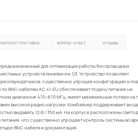
КОМПЛЕКТ ПОСТАВКИ
ВОПРОС-ОТВЕТ
ОТЗЫВЫ
р, предназначенный для оптимизации работы беспроводных
вместимых устройств линейки ew G3. Устройство позволяет
тереопередатчиков, существенно упрощая конфигурацию и по
 по BNC-кабелям AC 41-EU обеспечивает подачу питания на
отном диапазоне 470–870 МГц, имеет минимальные потери на
ловиях высокой радио нагрузки. Комбайнер поддерживает вхо
стью выдавать 12 В / 350 мА. На корпусе расположены свет
питания, что существенно упрощает контроль системы во вр
 четыре BNC-кабеля и документация.