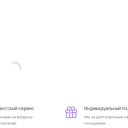
ентский сервис
Индивидуальный п
ечаем на вопросы
Мы за долгосрочные п
упателей
отношения