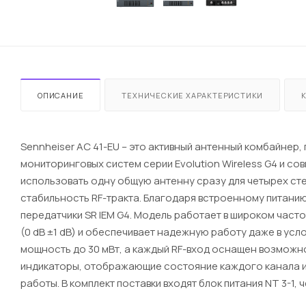
ОПИСАНИЕ
ТЕХНИЧЕСКИЕ ХАРАКТЕРИСТИКИ
Sennheiser AC 41-EU – это активный антенный комбайне
мониторинговых систем серии Evolution Wireless G4 и со
использовать одну общую антенну сразу для четырех с
стабильность RF-тракта. Благодаря встроенному питанию
передатчики SR IEM G4. Модель работает в широком част
(0 dB ±1 dB) и обеспечивает надежную работу даже в ус
мощность до 30 мВт, а каждый RF-вход оснащен возможно
индикаторы, отображающие состояние каждого канала и 
работы. В комплект поставки входят блок питания NT 3-1,