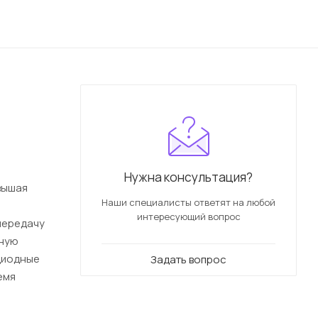
Нужна консультация?
вышая
Наши специалисты ответят на любой
интересующий вопрос
 передачу
дную
одиодные
Задать вопрос
емя