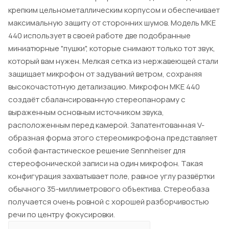
крепким цельнометаллическим корпусом и обеспечивает
максимальную защиту от сторонних шумов. Модель MKE
440 использует в своей работе две подобранные
миниатюрные "пушки", которые снимают только тот звук,
который вам нужен. Мелкая сетка из нержавеющей стали
защищает микрофон от задуваний ветром, сохраняя
высокочастотную детализацию. Микрофон MKE 440
создаёт сбалансированную стереопанораму с
выраженным основным источником звука,
расположенным перед камерой. Запатентованная V-
образная форма этого стереомикрофона представляет
собой фантастическое решение Sennheiser для
стереофонической записи на один микрофон. Такая
конфигурация захватывает поле, равное углу развёртки
обычного 35-миллиметрового объектива. Стереобаза
получается очень ровной с хорошей разборчивостью
речи по центру фокусировки.