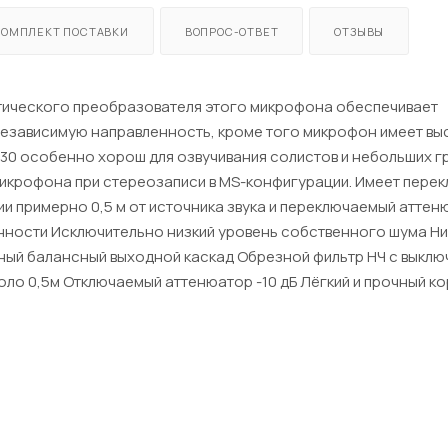
КОМПЛЕКТ ПОСТАВКИ
ВОПРОС-ОТВЕТ
ОТЗЫВЫ
устического преобразователя этого микрофона обеспечивает
независимую направленность, кроме того микрофон имеет в
 30 особенно хорош для озвучивания солистов и небольших г
-микрофона при стереозаписи в MS-конфигурации. Имеет пере
и примерно 0,5 м от источника звука и переключаемый аттен
енности Исключительно низкий уровень собственного шума Ни
ый балансный выходной каскад Обрезной фильтр НЧ с выклю
ло 0,5м Отключаемый аттенюатор -10 дБ Лёгкий и прочный к