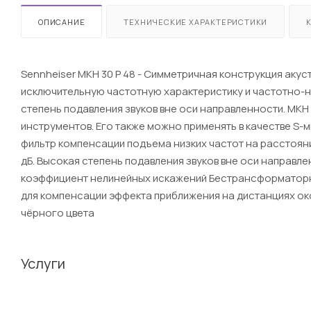
ОПИСАНИЕ
ТЕХНИЧЕСКИЕ ХАРАКТЕРИСТИКИ
Sennheiser MKH 30 P 48 - Симметричная конструкция ак
исключительную частотную характеристику и частотно-
степень подавления звуков вне оси направленности. МКН
инструментов. Его также можно применять в качестве S
фильтр компенсации подъема низких частот на расстояни
дБ. Высокая степень подавления звуков вне оси направл
коэффициент нелинейных искажений Бестрансформаторн
для компенсации эффекта приближения на дистанциях око
чёрного цвета
Услуги