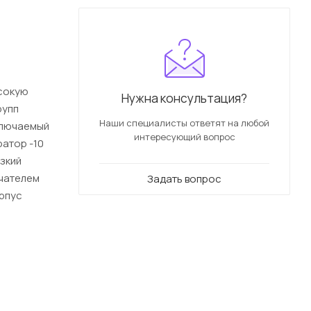
ысокую
Нужна консультация?
рупп
Наши специалисты ответят на любой
ключаемый
интересующий вопрос
юатор -10
зкий
чателем
Задать вопрос
орпус