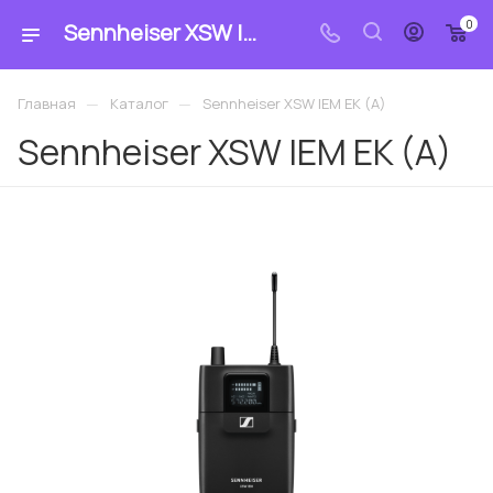
0
Sennheiser XSW IEM EK (A): купить по цене 45 898.93 ₽ в магазине «MrCable»
—
—
Главная
Каталог
Sennheiser XSW IEM EK (A)
Sennheiser XSW IEM EK (A)