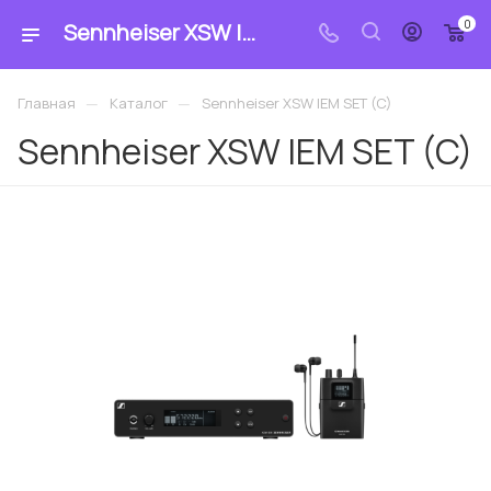
0
Sennheiser XSW IEM SET (C): купить по цене 78 800.66 ₽ в магазине «MrCable»
—
—
Главная
Каталог
Sennheiser XSW IEM SET (C)
Sennheiser XSW IEM SET (C)