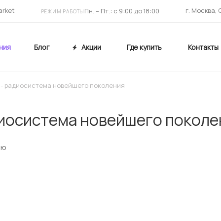
arket
г. Москва,
Пн. – Пт.: с 9:00 до 18:00
РЕЖИМ РАБОТЫ
ния
Блог
Акции
Где купить
Контакты
 - радиосистема новейшего поколения
диосистема новейшего поколе
ию