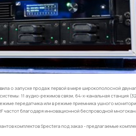
ъявила о запуске продаж первой в мире широкополосной дву
истемы: 11 аудио-режимов связи, 64-х-канальная станция (32 
режиме передатчика или в режиме приемника ушного монито
RF частот благодаря инновационной беспроводной многокан
иантов комплектов Spectera под заказ - предлагаемые компле