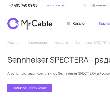
+7 495 740 69 88
info@smena.m
ЗАКАЗАТЬ ЗВОНОК
Каталог
Компа
—
—
—
Главная
О компании
Новости
Sennheiser SPECTERA
Sennheiser SPECTERA - ра
Анонс поставок комплектов Sennheiser SPECTERA в Росс
Написать сообщение