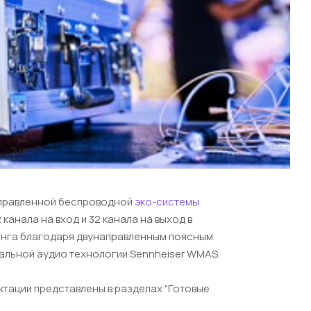
направленной беспроводной
эко-системы
канала на вход и 32 канала на выход в
ринга благодаря двунаправленным поясным
альной аудио технологии Sennheiser WMAS.
ктации представлены в разделах "Готовые